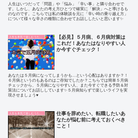
人生はいつだって「問題」や「悩み」「辛い事」と隣り合わせで
す。しかし、あなたの考え方ひとつで確実に「解決」へと導けるも
のなのです。こちらでは私の体験談を元に「辛い時の乗り越え方」
について様々な辛さの種類に合わせてお話ししたいと思います✨
【必見】５月病、６月病対策は
人生を本気で楽しむうたこ論
これだ！あなたはなりやすい人
か今すぐチェック！
あなたは５月病になってしまうかも…という心配はありますか？！
６月病というのもあるのはご存知でしたか？こちらでは簡単５月病
チェックから、５月病になりやすい人、また今すぐできる予防＆対
策法についてお話ししています✨５月病知らずで楽しいライフを実
現させましょう♥
仕事を辞めたい、転職したいあ
人生を本気で楽しむうたこ論
なたが悩む前に考えておくべき
こと！