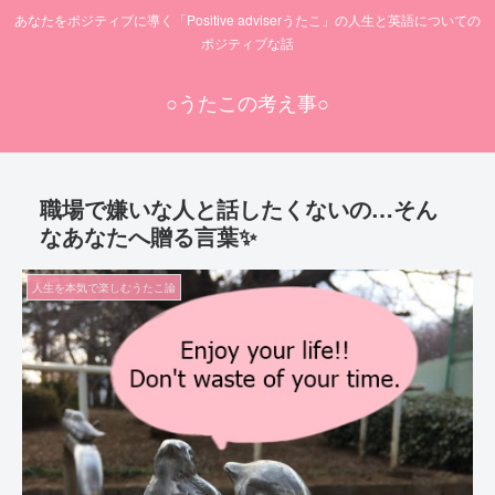
あなたをポジティブに導く「Positive adviserうたこ」の人生と英語についての
ポジティブな話
○うたこの考え事○
職場で嫌いな人と話したくないの…そん
なあなたへ贈る言葉✨
人生を本気で楽しむうたこ論