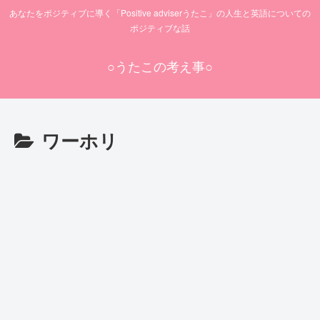
あなたをポジティブに導く「Positive adviserうたこ」の人生と英語についての
ポジティブな話
○うたこの考え事○
ワーホリ