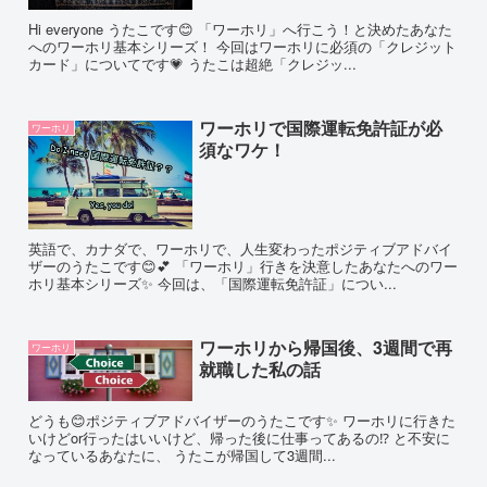
Hi everyone うたこです😊 「ワーホリ」へ行こう！と決めたあなた
へのワーホリ基本シリーズ！ 今回はワーホリに必須の「クレジット
カード」についてです💗 うたこは超絶「クレジッ...
ワーホリで国際運転免許証が必
ワーホリ
須なワケ！
英語で、カナダで、ワーホリで、人生変わったポジティブアドバイ
ザーのうたこです😊💕 「ワーホリ」行きを決意したあなたへのワー
ホリ基本シリーズ✨ 今回は、「国際運転免許証」につい...
ワーホリから帰国後、3週間で再
ワーホリ
就職した私の話
どうも😊ポジティブアドバイザーのうたこです✨ ワーホリに行きた
いけどor行ったはいいけど、帰った後に仕事ってあるの⁉ と不安に
なっているあなたに、 うたこが帰国して3週間...