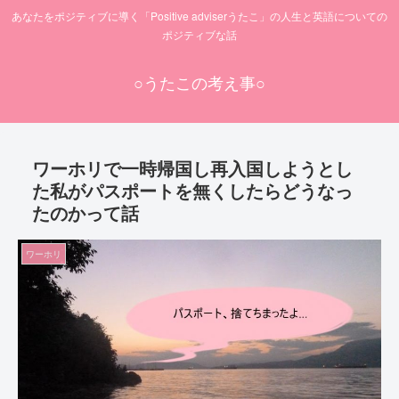
あなたをポジティブに導く「Positive adviserうたこ」の人生と英語についての
ポジティブな話
○うたこの考え事○
ワーホリで一時帰国し再入国しようとし
た私がパスポートを無くしたらどうなっ
たのかって話
ワーホリ