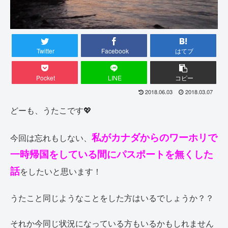
Twitter
Facebook
はてブ
Pocket
LINE
コピー
2018.06.03
2018.03.07
どーも、うたこです💖
私がカナダからのワーホリで
今回は忘れもしない、
一時帰国をしている間にパスポートを無くした
話
をしたいと思います！
うたこと同じようなことをした方はいるでしょうか？？
それか今同じ状況になっている方もいるかもしれません