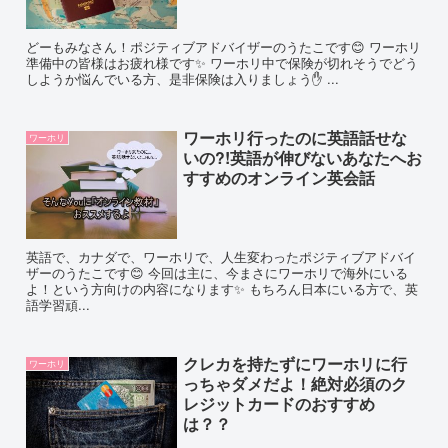
どーもみなさん！ポジティブアドバイザーのうたこです😊 ワーホリ
準備中の皆様はお疲れ様です✨ ワーホリ中で保険が切れそうでどう
しようか悩んでいる方、是非保険は入りましょう✋ ...
ワーホリ行ったのに英語話せな
ワーホリ
いの?!英語が伸びないあなたへお
すすめのオンライン英会話
英語で、カナダで、ワーホリで、人生変わったポジティブアドバイ
ザーのうたこです😊 今回は主に、今まさにワーホリで海外にいる
よ！という方向けの内容になります✨ もちろん日本にいる方で、英
語学習頑...
クレカを持たずにワーホリに行
ワーホリ
っちゃダメだよ！絶対必須のク
レジットカードのおすすめ
は？？