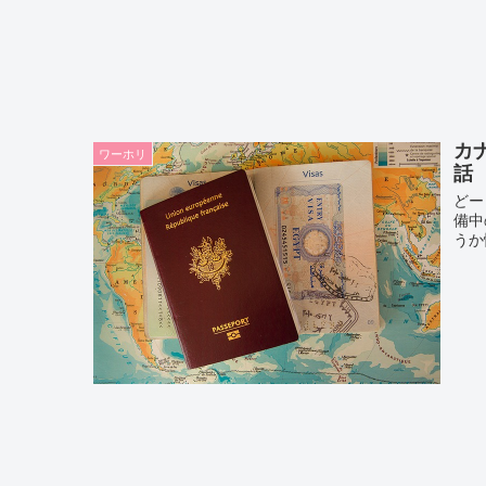
カ
ワーホリ
話
どー
備中
うか