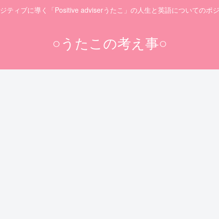
ティブに導く「Positive adviserうたこ」の人生と英語についての
○うたこの考え事○