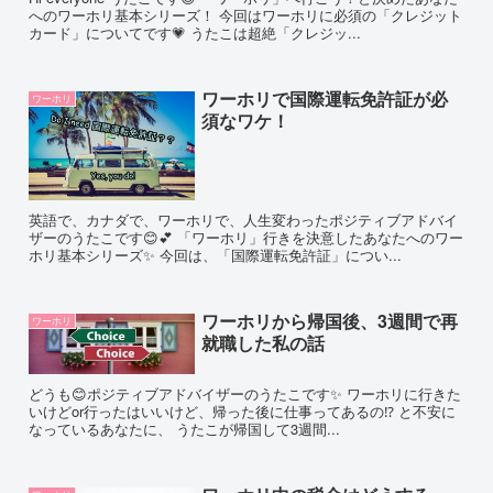
へのワーホリ基本シリーズ！ 今回はワーホリに必須の「クレジット
カード」についてです💗 うたこは超絶「クレジッ...
ワーホリで国際運転免許証が必
ワーホリ
須なワケ！
英語で、カナダで、ワーホリで、人生変わったポジティブアドバイ
ザーのうたこです😊💕 「ワーホリ」行きを決意したあなたへのワー
ホリ基本シリーズ✨ 今回は、「国際運転免許証」につい...
ワーホリから帰国後、3週間で再
ワーホリ
就職した私の話
どうも😊ポジティブアドバイザーのうたこです✨ ワーホリに行きた
いけどor行ったはいいけど、帰った後に仕事ってあるの⁉ と不安に
なっているあなたに、 うたこが帰国して3週間...