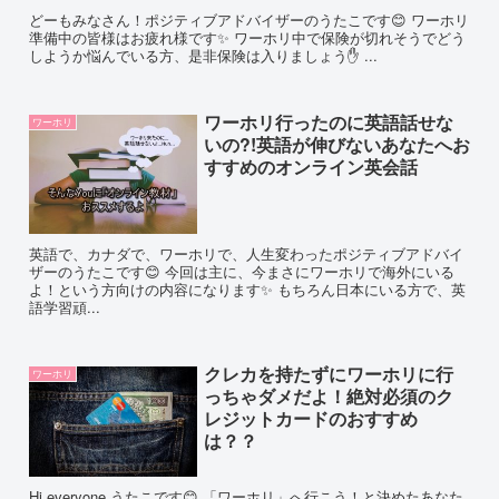
どーもみなさん！ポジティブアドバイザーのうたこです😊 ワーホリ
準備中の皆様はお疲れ様です✨ ワーホリ中で保険が切れそうでどう
しようか悩んでいる方、是非保険は入りましょう✋ ...
ワーホリ行ったのに英語話せな
ワーホリ
いの?!英語が伸びないあなたへお
すすめのオンライン英会話
英語で、カナダで、ワーホリで、人生変わったポジティブアドバイ
ザーのうたこです😊 今回は主に、今まさにワーホリで海外にいる
よ！という方向けの内容になります✨ もちろん日本にいる方で、英
語学習頑...
クレカを持たずにワーホリに行
ワーホリ
っちゃダメだよ！絶対必須のク
レジットカードのおすすめ
は？？
Hi everyone うたこです😊 「ワーホリ」へ行こう！と決めたあなた