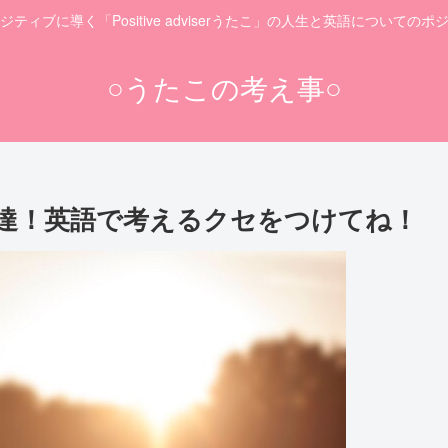
ティブに導く「Positive adviserうたこ」の人生と英語についての
○うたこの考え事○
達！英語で考えるクセをつけてね！