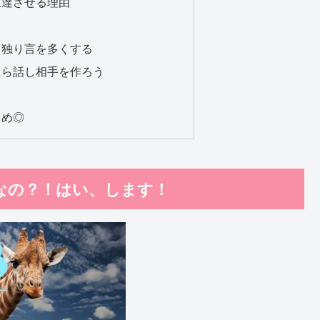
上達させる理由
、独り言を多くする
たら話し相手を作ろう
とめ◎
なの？！はい、します！