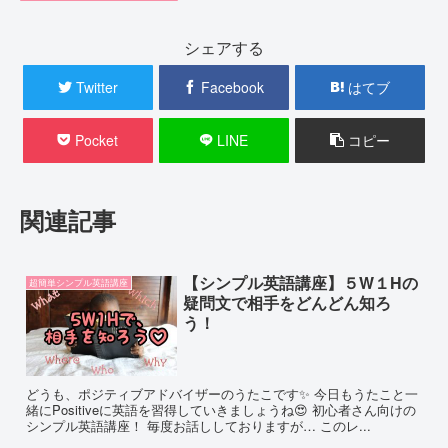
シェアする
Twitter
Facebook
はてブ
Pocket
LINE
コピー
関連記事
【シンプル英語講座】５W１Hの
超簡単シンプル英語講座
疑問文で相手をどんどん知ろ
う！
どうも、ポジティブアドバイザーのうたこです✨ 今日もうたこと一
緒にPositiveに英語を習得していきましょうね😍 初心者さん向けの
シンプル英語講座！ 毎度お話ししておりますが… このレ...