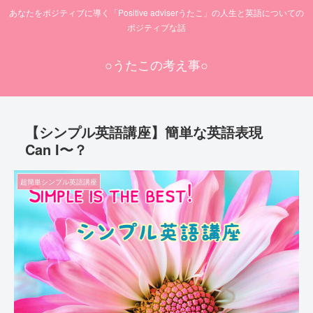
あなたをポジティブに導く「Positive adviserうたこ」の人生と英語についての
ポジティブな話
○うたこの考え事○
【シンプル英語講座】簡単な英語表現
Can I〜？
超簡単シンプル英語講座