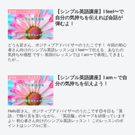
【シンプル英語講座】I feel〜で
超簡単シンプル英語講座
自分の気持ちを伝えれば会話が
弾むよ！
どうも皆さん、ポジティブアドバイザーのうたこです！ 今回の初心
者さん向けのシンプル英語レッスンは I feel〜で伝える、あなたの
気持ちや感想 です✨ 前回のレッスンでは I am〜で表現してきまし
たが...
【シンプル英語講座】I am～で自
超簡単シンプル英語講座
分の気持ちを伝えよう！
Hello皆さん、ポジティブアドバイザーのうたこです😊今日も「英
語」で独り言を言いながら、「英語脳」のキープを頑張っています
よ✨ 初心者さん向けのシンプル英語レッスン！ このレッスンのポ
イントはシンプルに言...