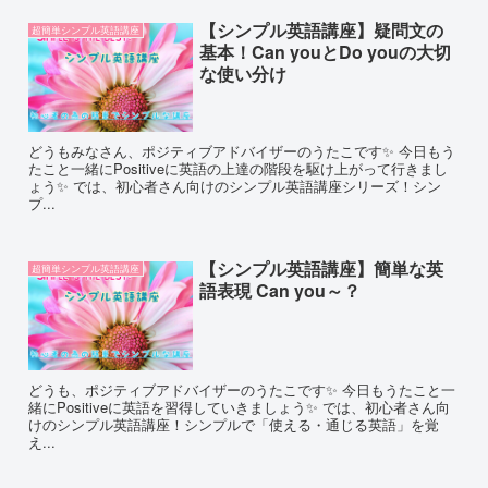
【シンプル英語講座】疑問文の
超簡単シンプル英語講座
基本！Can youとDo youの大切
な使い分け
どうもみなさん、ポジティブアドバイザーのうたこです✨ 今日もう
たこと一緒にPositiveに英語の上達の階段を駆け上がって行きまし
ょう✨ では、初心者さん向けのシンプル英語講座シリーズ！シン
プ...
【シンプル英語講座】簡単な英
超簡単シンプル英語講座
語表現 Can you～？
どうも、ポジティブアドバイザーのうたこです✨ 今日もうたこと一
緒にPositiveに英語を習得していきましょう✨ では、初心者さん向
けのシンプル英語講座！シンプルで「使える・通じる英語」を覚
え...