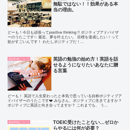
無駄ではない！！効果がある本
当の理由。
どーも！今日も頑張ってpositive thinking !! ポジティブアドバイザ
ーのうたこです✨ 最近、夢を叶えたい。 目標を達成したい！って
欲がすごいんです！ わたしポジティブだ！...
英語の勉強の始め方！英語を話
英語学習について
せるようになりたいあなたに贈
る言葉
どーも！ 英語で人生変わったと本気で思っている自称ポジティブア
ドバイザーのうたこです❤️ みなさん、ポジティブに生きてますか？
ポジティブに英語と向き合ってますか？ これまでも、 う...
TOEIC受けたことない…ゼロか
英語学習について
らやるには何が必要？