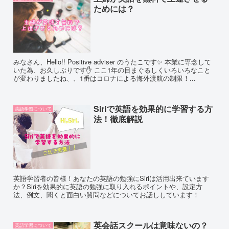
ためには？
みなさん、Hello!! Positive adviser のうたこです✨ 本業に専念して
いた為、お久しぶりです✋ ここ1年の目まぐるしくいろいろなこと
が変わりましたね、、1番はコロナによる海外渡航の制限！...
Siriで英語を効果的に学習する方
英語学習について
法！徹底解説
英語学習者の皆様！あなたの英語の勉強にSiriは活用出来ています
か？Siriを効果的に英語の勉強に取り入れるポイントや、設定方
法、例文、聞くと面白い質問などについてお話ししています！
英会話スクールは意味ないの？
英語学習について