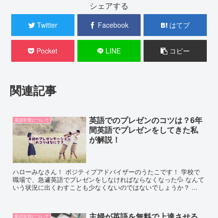
シェアする
Twitter
Facebook
はてブ
Pocket
LINE
コピー
関連記事
英語でのプレゼンのコツは？6年
英語学習について
間英語でプレゼンをしてきた私
が解説！
ハローみなさん！ ポジティブアドバイザーのうたこです！ 学校で
職場で、急遽英語でプレゼンをしなければならなくなった💦 なんて
いう状況に出くわすことも少なくないのではないでしょうか？ ...
主婦が英語を無料で上達させる
英語学習について