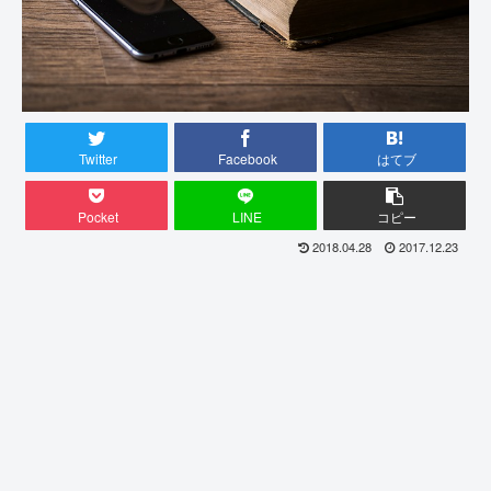
Twitter
Facebook
はてブ
Pocket
LINE
コピー
2018.04.28
2017.12.23